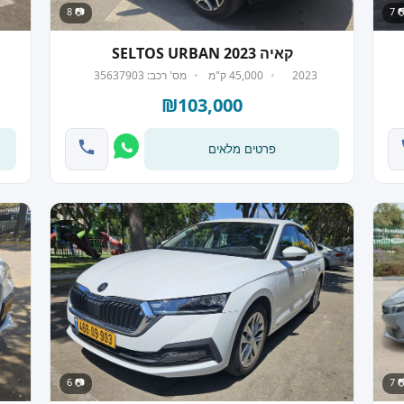
📷 8
📷
קאיה SELTOS URBAN 2023
2023
45,000 ק"מ
מס' רכב: 35637903
₪103,000
פרטים מלאים
📷 6
📷