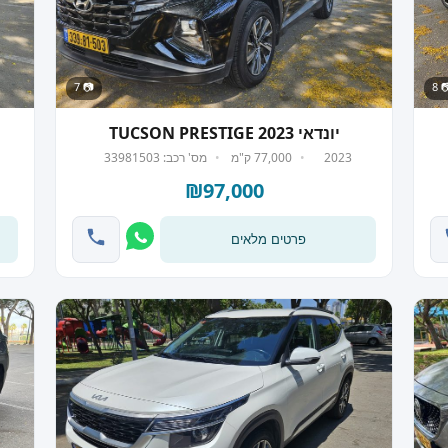
📷 7
📷
יונדאי TUCSON PRESTIGE 2023
2023
77,000 ק"מ
מס' רכב: 33981503
₪97,000
פרטים מלאים