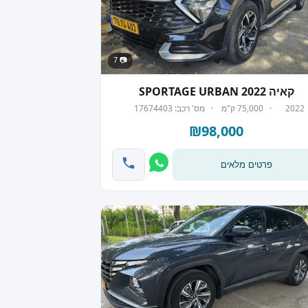
📷 7
קאיה SPORTAGE URBAN 2022
2022
75,000 ק"מ
מס' רכב: 17674403
₪98,000
פרטים מלאים