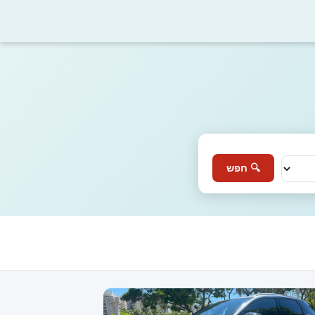
🔍 חפש