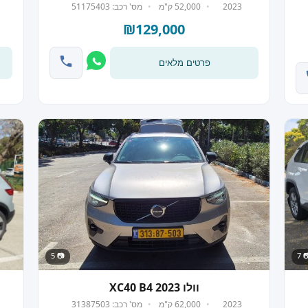
2023
52,000 ק"מ
מס' רכב: 51175403
₪129,000
פרטים מלאים
📷 5
📷
וולו XC40 B4 2023
2023
62,000 ק"מ
מס' רכב: 31387503