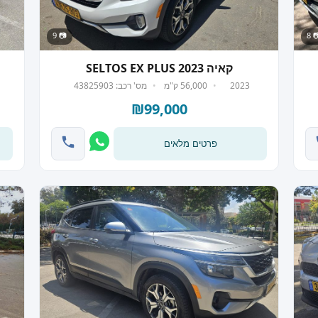
📷 9
📷
קאיה SELTOS EX PLUS 2023
2023
56,000 ק"מ
מס' רכב: 43825903
₪99,000
פרטים מלאים