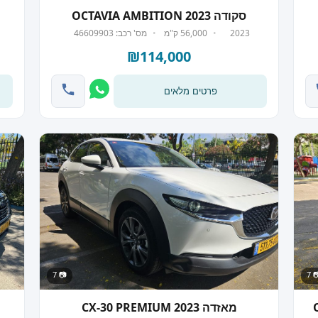
סקודה OCTAVIA AMBITION 2023
2023
56,000 ק"מ
מס' רכב: 46609903
₪114,000
פרטים מלאים
📷 7
📷
O
מאזדה CX-30 PREMIUM 2023