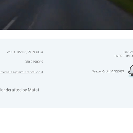
עילות
שכטרמן 29, אזה"ת, נתניה
050-2490049
למעבר לניווט ב- Waze
amirsales@tamir-rental.co.il
Handcrafted by Matat