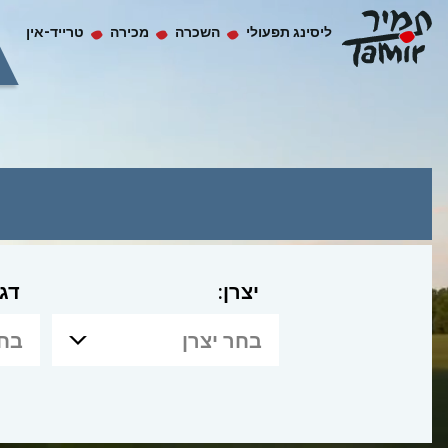
ליסינג תפעולי
השכרה
מכירה
טרייד-אין
יצרן:
דג
בחר יצרן
בחר